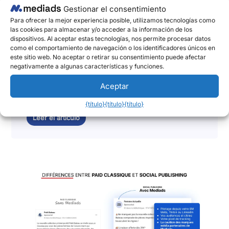
anuncian una colaboración para
Gestionar el consentimiento
impulsar el impacto y el rendimiento
Para ofrecer la mejor experiencia posible, utilizamos tecnologías como
de las campañas de las marcas en las
las cookies para almacenar y/o acceder a la información de los
dispositivos. Al aceptar estas tecnologías, nos permite procesar datos
redes sociales.
como el comportamiento de navegación o los identificadores únicos en
este sitio web. No aceptar o retirar su consentimiento puede afectar
2 de junio de 2025
negativamente a algunas características y funciones.
Lagardère Publicité News y Mediads, la empresa
Aceptar
pionera en Social Publishing la amplificación del
marketing en redes sociales, anuncian que han...
{título}
{título}
{título}
Leer el artículo