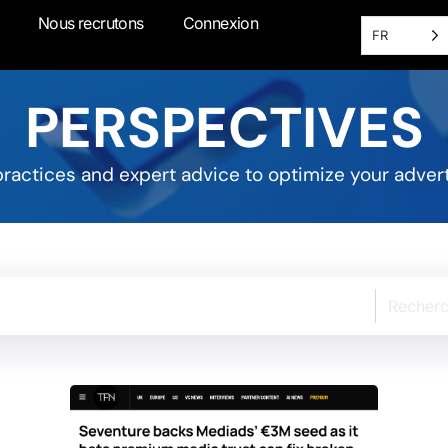
Nous recrutons
Connexion
FR
PERSPECTIVES
 practices and expert advice to optimize your adver