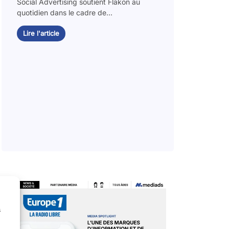
Social Advertising soutient Flakon au
quotidien dans le cadre de...
Lire l'article
s