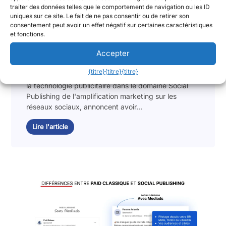
annoncent un partenariat pour
traiter des données telles que le comportement de navigation ou les ID
booster l'impact et les performances
uniques sur ce site. Le fait de ne pas consentir ou de retirer son
consentement peut avoir un effet négatif sur certaines caractéristiques
des campagnes des marques sur les
et fonctions.
réseaux sociaux !
Accepter
2 juin 2025
{titre}
{titre}
{titre}
Lagardère Publicité News et Mediads, pionnières de
la technologie publicitaire dans le domaine Social
Publishing de l'amplification marketing sur les
réseaux sociaux, annoncent avoir...
Lire l'article