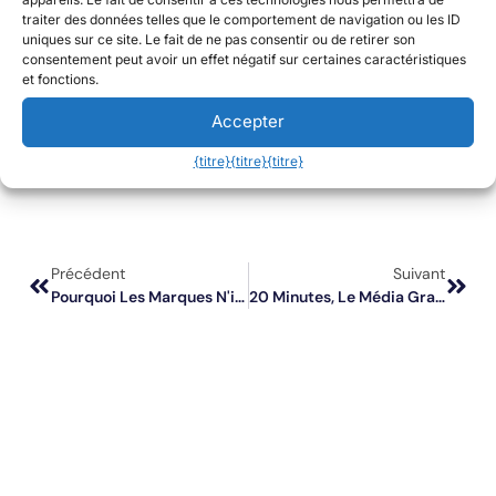
traiter des données telles que le comportement de navigation ou les ID
uniques sur ce site. Le fait de ne pas consentir ou de retirer son
consentement peut avoir un effet négatif sur certaines caractéristiques
et fonctions.
Accepter
{titre}
{titre}
{titre}
Précédent
Suivant
Pourquoi Les Marques N'investissent-Elles Plus Dans Leur Image ?
20 Minutes, Le Média Gratuit Qui Accompagne Le Quotidien En France, Désormais Disponible Avec Mediads