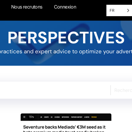
Nous recrutons
Connexion
FR
PERSPECTIVES
 practices and expert advice to optimize your adver