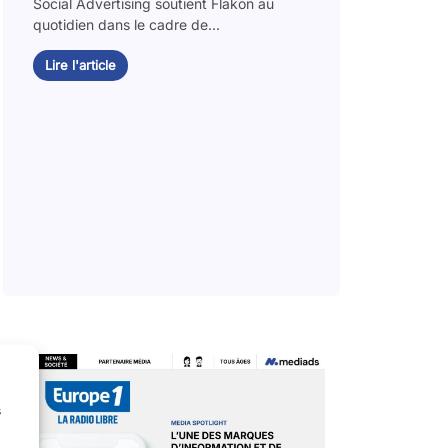
Social Advertising soutient Flakon au
quotidien dans le cadre de...
Lire l'article
s