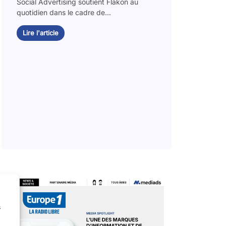
Social Advertising soutient Flakon au
quotidien dans le cadre de...
Lire l'article
s