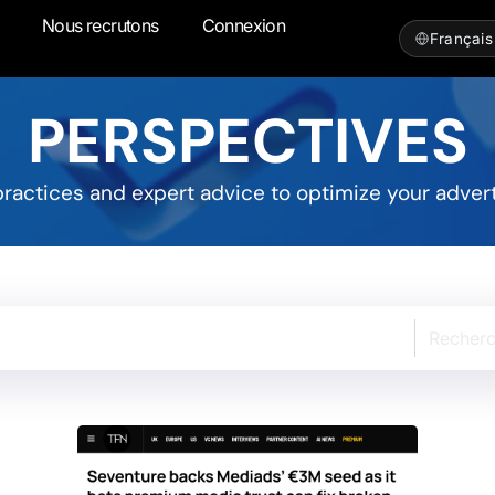
Nous recrutons
Connexion
PERSPECTIVES
 practices and expert advice to optimize your adver