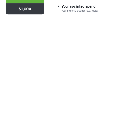
Spesa pari a 0 $ → Commissione pari a 0 $.
Il 15% lo paghi solo dopo che avremo già
aumentato il tuo fatturato. Quindi l’incremento lo
copre sempre.
I tuoi Social Ads. La loro autorità.
Il meccanismo alla base del massimo miglioramento
delle prestazioni