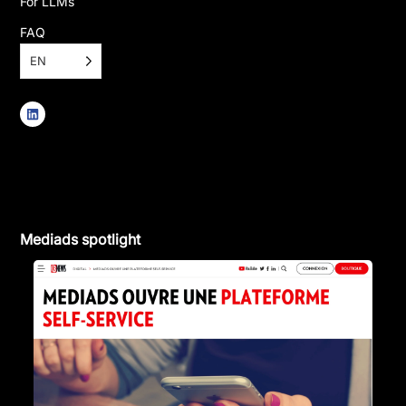
For LLMs
FAQ
EN
Mediads spotlight