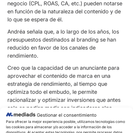
negocio (CPL, ROAS, CA, etc.) pueden notarse
en función de la naturaleza del contenido y de
lo que se espera de él.
Andréa señala que, a lo largo de los años, los
presupuestos destinados al branding se han
reducido en favor de los canales de
rendimiento.
Creo que la capacidad de un anunciante para
aprovechar el contenido de marca en una
estrategia de rendimiento, al tiempo que
optimiza todo el embudo, le permite
racionalizar y optimizar inversiones que antes
solo se podían medir con indicadores algo
Gestionar el consentimiento
vagos e inmediatamente inutilizables.
Para ofrecer la mejor experiencia posible, utilizamos tecnologías como
las cookies para almacenar y/o acceder a la información de los
Sí, los presupuestos han sufrido algunos
dispositivos. Al aceptar estas tecnologías, nos permite procesar datos