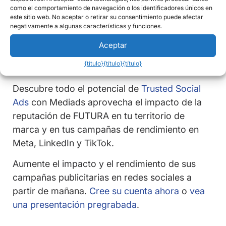
ajustes, pero los resultados de la tabla me
como el comportamiento de navegación o los identificadores únicos en
este sitio web. No aceptar o retirar su consentimiento puede afectar
parecen totalmente coherentes con las
negativamente a algunas características y funciones.
preocupaciones de las marcas y con lo que
Aceptar
vemos cada día en Mediads.
{título}
{título}
{título}
Descubre todo el potencial de
Trusted Social
Ads
con Mediads aprovecha el impacto de la
reputación de FUTURA en tu territorio de
marca y en tus campañas de rendimiento en
Meta, LinkedIn y TikTok.
Aumente el impacto y el rendimiento de sus
campañas publicitarias en redes sociales a
partir de mañana.
Cree su cuenta ahora
o
vea
una presentación pregrabada
.