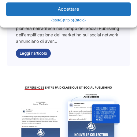
delle campagne social dei brand!
Accettare
2 giugno 2025
{titolo}
{titolo}
{titolo}
Lagardère Publicité News et Mediads, l'azienda
pioniera nell'adtech nel campo del Social Publishing
dell'amplificazione del marketing sui social network,
annunciano di aver...
Leggi l'articolo