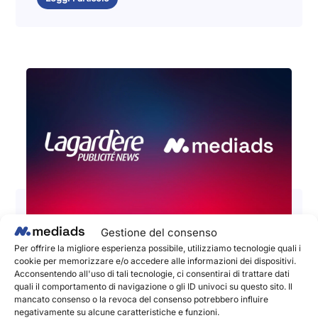
Gestione del consenso
📣 Lagardère Publicité News e
Per offrire la migliore esperienza possibile, utilizziamo tecnologie quali i
cookie per memorizzare e/o accedere alle informazioni dei dispositivi.
Mediads La Social Publishing
Acconsentendo all'uso di tali tecnologie, ci consentirai di trattare dati
annunciano una partnership per
quali il comportamento di navigazione o gli ID univoci su questo sito. Il
mancato consenso o la revoca del consenso potrebbero influire
aumentare l'impatto e le prestazioni
negativamente su alcune caratteristiche e funzioni.