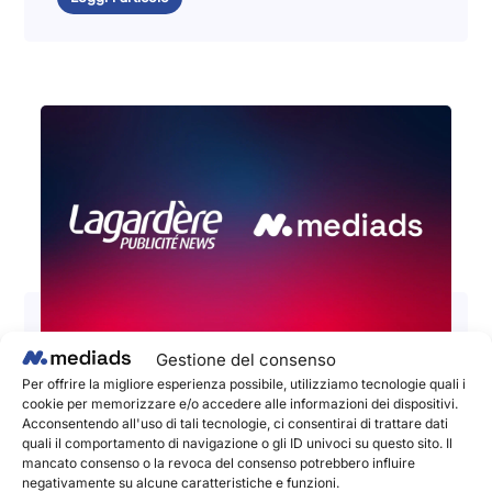
Gestione del consenso
📣 Lagardère Publicité News e
Per offrire la migliore esperienza possibile, utilizziamo tecnologie quali i
cookie per memorizzare e/o accedere alle informazioni dei dispositivi.
Mediads La Social Publishing
Acconsentendo all'uso di tali tecnologie, ci consentirai di trattare dati
annunciano una partnership per
quali il comportamento di navigazione o gli ID univoci su questo sito. Il
mancato consenso o la revoca del consenso potrebbero influire
aumentare l'impatto e le prestazioni
negativamente su alcune caratteristiche e funzioni.