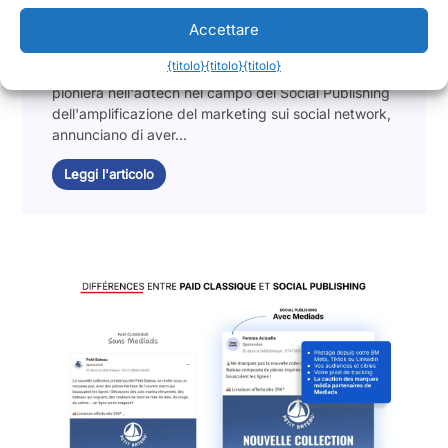
delle campagne social dei brand!
Accettare
2 giugno 2025
{titolo}
{titolo}
{titolo}
Lagardère Publicité News et Mediads, l'azienda
pioniera nell'adtech nel campo del Social Publishing
dell'amplificazione del marketing sui social network,
annunciano di aver...
Leggi l'articolo