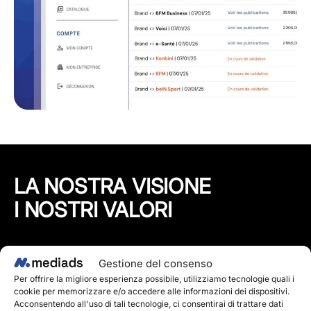
LA NOSTRA VISIONE
I NOSTRI VALORI
Crediamo che insieme siamo sempre più forti ed
Gestione del consenso
efficaci che da soli. Siamo convinti che l'innovazione
Per offrire la migliore esperienza possibile, utilizziamo tecnologie quali i
di Mediads a creare nuovo valore mettendo in contatto
cookie per memorizzare e/o accedere alle informazioni dei dispositivi.
Acconsentendo all'uso di tali tecnologie, ci consentirai di trattare dati
inserzionisti, media e pubblico sui social network: