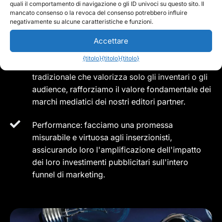
quali il comportamento di navigazione o gli ID univoci su questo sito. Il
mancato consenso o la revoca del consenso potrebbero influire
Fiducia: creiamo un'attenzione benevola
negativamente su alcune caratteristiche e funzioni.
associando media di riferimento e inserzionisti
Accettare
di qualità, nel rispetto di tutti.
{titolo}
{titolo}
{titolo}
Valore: cambiando il paradigma pubblicitario
tradizionale che valorizza solo gli inventari o gli
audience, rafforziamo il valore fondamentale dei
marchi mediatici dei nostri editori partner.
Performance: facciamo una promessa
misurabile e virtuosa agli inserzionisti,
assicurando loro l'amplificazione dell'impatto
dei loro investimenti pubblicitari sull'intero
funnel di marketing.